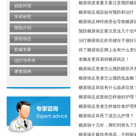
糖尿病患者夏天要注意预防糖
·
就医环境
糖尿病足感染如何预防和治疗
·
学术研究
糖尿病足神经病变会导致糖尿
·
医院介绍
预防糖尿病足要注意这几个信
·
医院动态
治疗糖尿病足的关键在于做好
·
权威专家
得了糖尿病足脚上会有什么变
·
老糖友更容易得糖尿病足！
·
治疗与手术
糖尿病足患者怎么预防眼部并
·
康复病例
糖尿病足患者怎么预防低血糖
·
糖尿病足坏疽有什么临床症状
·
糖尿病足皮肤病怎样做好护理
·
糖尿病足患者怎样做饮食护理
·
糖尿病足坏死了该怎么护理？
·
糖尿病十几年，脚烂到骨头了
·
糖尿病足截肢率很高，怎样能
·