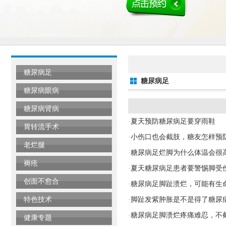
糖尿病足
糖尿病足
糖尿病眼病
糖尿病肾病
夏天预防糖尿病足要穿雨鞋
·
胃转流手术
小伤口也会截肢，糖友怎样预
·
老烂腿
糖尿病足烂脚为什么体温会很
·
褥疮
夏天糖尿病足患者要警惕脚受
·
创面不愈合
糖尿病足脚趾溃烂，可能有生
·
特色技术
脚趾发紫肿胀是不是得了糖尿
·
糖尿病足脚溃烂疼痛难忍，不
·
健康专题